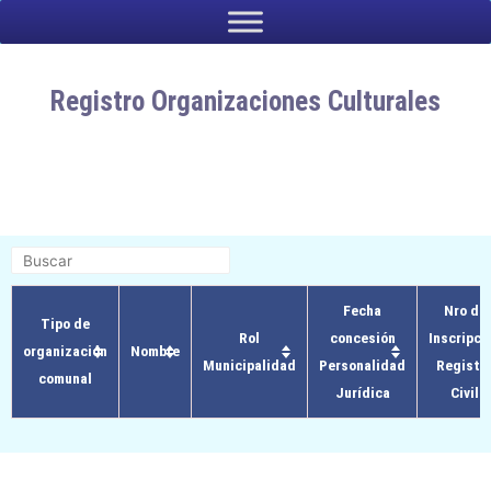
contenido
Registro Organizaciones Culturales
Fecha
Nro de
Tipo de
Rol
concesión
Inscripci
organización
Nombre
Municipalidad
Personalidad
Registr
comunal
Jurídica
Civil