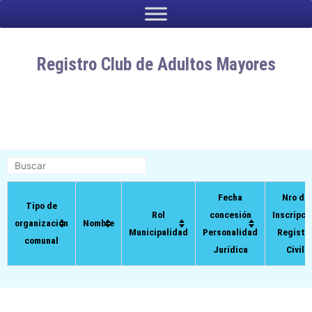
contenido
Registro Club de Adultos Mayores
Fecha
Nro de
Tipo de
Rol
concesión
Inscripci
organización
Nombre
Municipalidad
Personalidad
Registr
comunal
Jurídica
Civil